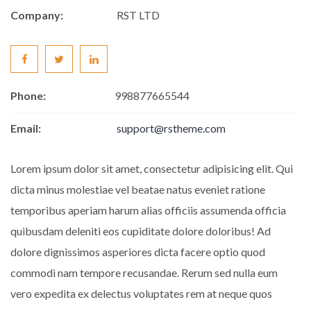
Company:
RST LTD
Phone:
998877665544
Email:
support@rstheme.com
Lorem ipsum dolor sit amet, consectetur adipisicing elit. Qui
dicta minus molestiae vel beatae natus eveniet ratione
temporibus aperiam harum alias officiis assumenda officia
quibusdam deleniti eos cupiditate dolore doloribus! Ad
dolore dignissimos asperiores dicta facere optio quod
commodi nam tempore recusandae. Rerum sed nulla eum
vero expedita ex delectus voluptates rem at neque quos